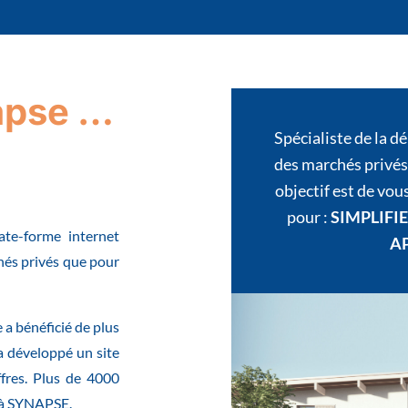
apse …
Spécialiste de la d
des marchés privés
objectif est de vo
pour :
SIMPLIFIE
te-forme internet
AP
chés privés que pour
e a bénéficié de plus
a développé un site
ffres. Plus de 4000
e à SYNAPSE.