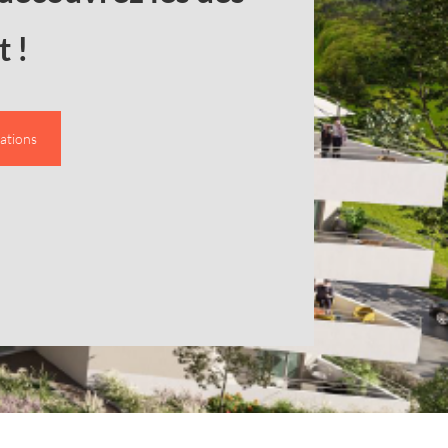
t !
ations